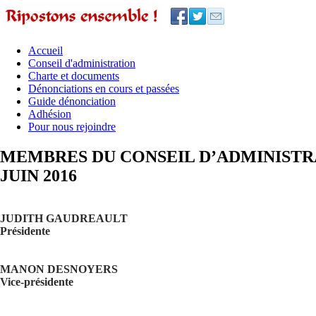
Accueil
Conseil d'administration
Charte et documents
Dénonciations en cours et passées
Guide dénonciation
Adhésion
Pour nous rejoindre
MEMBRES DU CONSEIL D’ADMINISTR
JUIN 2016
JUDITH GAUDREAULT
Présidente
MANON DESNOYERS
Vice-présidente